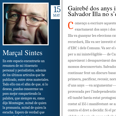
Gairebé dos anys i
15
Salvador Illa no s’
MAY
C
omenço a escriure aqueste
exactament dos anys i dos
Illa va guanyar les eleccions c
recordarà, Illa va ser investit e
d’ERC i dels Comuns. Va ser el 
Marçal Sintes
per a mi inintel·ligible— de C
apareixent i desapareixent dav
En este espacio encontrarás un
resumen de mi itinerario
mossos desconcertats. Salvador 
personal y periodístico, además
continuar fent un discurs basa
de los últimos artículos que he
primera, pacificar, recosir, no
publicado, entre otros materiales.
Todo ello con el afán de que, si lo
d’uns anys —va argumentar— d
deseas, puedas conocerme un
provocada per l’independentism
poco mejor compartiendo la
ell també havia estat protagoni
palabra, que siempre es, como
dijo Montaigne, mitad de quien
costat al 155 i manifestant-se
la pronuncia, mitad de quien la
contra el dret a decidir. Si el p
escucha. Espero de verdad que