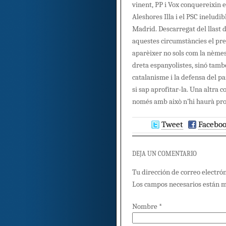
vinent, PP i Vox conquereixin 
Aleshores Illa i el PSC inelud
Madrid. Descarregat del llast d
aquestes circumstàncies el pre
aparèixer no sols com la nèmesi
dreta espanyolistes, sinó tam
catalanisme i la defensa del pa
si sap aprofitar-la. Una altra c
només amb això n’hi haurà pro
Tweet
Facebo
DEJA UN COMENTARIO
Tu dirección de correo electrón
Los campos necesarios están 
Nombre
*