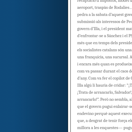
recaptació d’impostos, model 
aeroport, traspàs de Rodalies… 
pedra a la sabata d’aquest gove
submissió als interessos de Ped
govern d’Illa, i el president ma
d’enfrontar-se a Sánchez i el 
més que en temps dels preside
els socialistes catalans són una
una franquícia, una sucursal. Ai
i encara més quan es produeixe
com va passar durant el caos d
d’any. Com va fer el copilot de 
Illa algú li hauria de cridar: “¡
¡Trata de arrancarlo, Salvador!,
arrancarlo!”. Però no sembla, a
que el govern pugui enlairar-se
endevino perquè aquest execut
que, a desgrat de tenir força e
millora a les enquestes— pugui