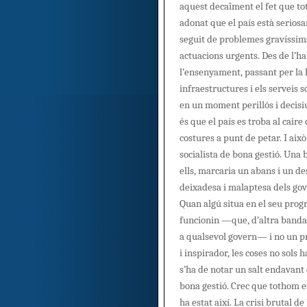
aquest decaïment el fet que to
adonat que el país està serio
seguit de problemes gravíssi
actuacions urgents. Des de l’ha
l’ensenyament, passant per la l
infraestructures i els serveis s
en un moment perillós i decisi
és que el país es troba al caire 
costures a punt de petar. I això
socialista de bona gestió. Una 
ells, marcaria un abans i un de
deixadesa i malaptesa dels gov
Quan algú situa en el seu prog
funcionin —que, d’altra banda,
a qualsevol govern— i no un p
i inspirador, les coses no sols 
s’ha de notar un salt endavant 
bona gestió. Crec que tothom e
ha estat així. La crisi brutal de