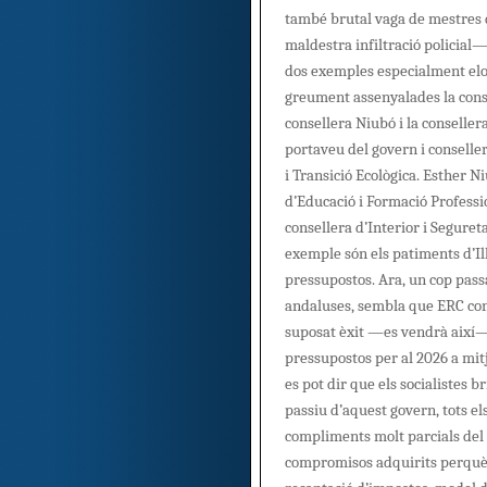
també brutal vaga de mestre
maldestra infiltració policial
dos exemples especialment elo
greument assenyalades la cons
consellera Niubó i la conselle
portaveu del govern i conseller
i Transició Ecològica. Esther N
d’Educació i Formació Professi
consellera d’Interior i Seguret
exemple són els patiments d’Il
pressupostos. Ara, un cop pass
andaluses, sembla que ERC conc
suposat èxit —es vendrà així— 
pressupostos per al 2026 a mi
es pot dir que els socialistes bri
passiu d’aquest govern, tots e
compliments molt parcials del 
compromisos adquirits perquè I