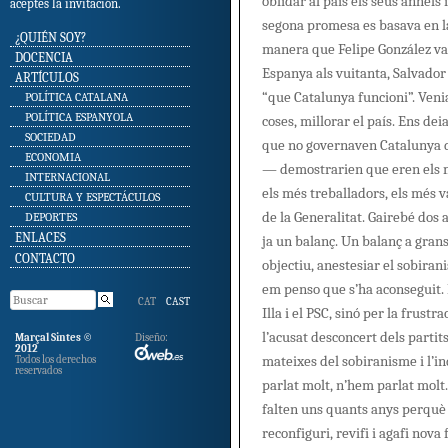
oblidar al país els seus anhels
aceptes la invitación.
segona promesa es basava en la
SKIP TO CONTENT
¿QUIÉN SOY?
manera que Felipe González v
DOCENCIA
Espanya als vuitanta, Salvador 
ARTÍCULOS
“que Catalunya funcioni”. Venia
POLÍTICA CATALANA
POLÍTICA ESPANYOLA
coses, millorar el país. Ens dei
SOCIEDAD
que no governaven Catalunya d
ECONOMIA
— demostrarien que eren els mi
INTERNACIONAL
els més treballadors, els més v
CULTURA Y ESPECTÁCULOS
de la Generalitat. Gairebé dos
DEPORTES
ENLACES
ja un balanç. Un balanç a grans
CONTACTO
objectiu, anestesiar el sobira
em penso que s’ha aconseguit. 
CAT
CAST
Illa i el PSC, sinó per la frustr
l’acusat desconcert dels partits,
Marçal Sintes ©
Diseño:
2012
mateixes del sobiranisme i l’i
Todos los derechos
reservados
parlat molt, n’hem parlat mol
falten uns quants anys perquè
reconfiguri, revifi i agafi nova 