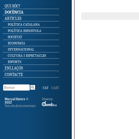
SKIP TO CONTENT
QUI SÓC?
DOCÈNCIA
ARTICLES
POLÍTICA CATALANA
POLÍTICA ESPANYOLA
SOCIETAT
ECONOMIA
INTERNACIONAL
CULTURA I ESPECTACLES
ESPORTS
ENLLAÇOS
CONTACTE
CAT
CAST
Marçal Sintes ©
Disseny:
2012
Tots els drets reservats