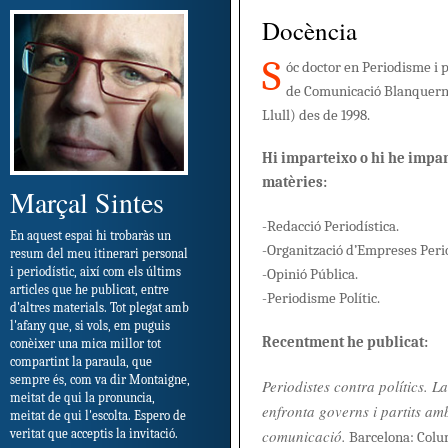
Docència
S
óc doctor en Periodisme i p
de Comunicació Blanquern
Llull) des de 1998.
Hi imparteixo o hi he impar
matèries:
Marçal Sintes
-Redacció Periodística.
En aquest espai hi trobaràs un
-Organització d’Empreses Peri
resum del meu itinerari personal
i periodístic, així com els últims
-Opinió Pública.
articles que he publicat, entre
-Periodisme Polític.
d'altres materials. Tot plegat amb
l'afany que, si vols, em puguis
Recentment he publicat:
conèixer una mica millor tot
compartint la paraula, que
sempre és, com va dir Montaigne,
Periodistes contra polítics. La
meitat de qui la pronuncia,
enfronta governs i partits am
meitat de qui l'escolta. Espero de
comunicació.
veritat que acceptis la invitació.
Barcelona: Colum