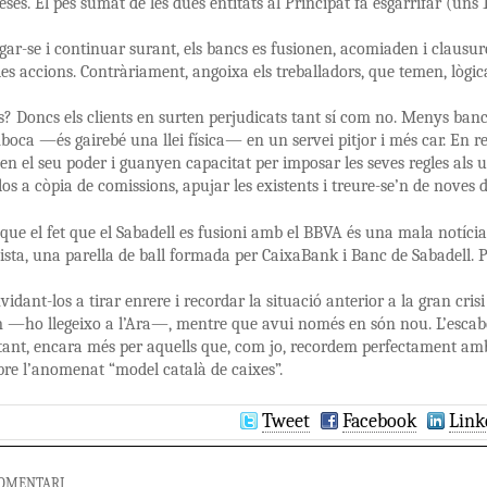
eses. El pes sumat de les dues entitats al Principat fa esgarrifar (uns 
gar-se i continuar surant, els bancs es fusionen, acomiaden i clausur
les accions. Contràriament, angoixa els treballadors, que temen, lògic
nts? Doncs els clients en surten perjudicats tant sí com no. Menys ba
oca —és gairebé una llei física— en un servei pitjor i més car. En red
en el seu poder i guanyen capacitat per imposar les seves regles als u
los a còpia de comissions, apujar les existents i treure-se’n de noves 
 que el fet que el Sabadell es fusioni amb el BBVA és una mala notícia
ista, una parella de ball formada per CaixaBank i Banc de Sabadell. Pe
idant-los a tirar enrere i recordar la situació anterior a la gran cris
m —ho llegeixo a l’Ara—, mentre que avui només en són nou. L’escab
ant, encara més per aquells que, com jo, recordem perfectament amb 
obre l’anomenat “model català de caixes”.
Tweet
Facebook
Link
COMENTARI