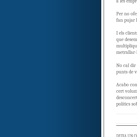
a les empr
Per no ofe
fan pujar 
I els clie
que desemb
multipliqu
metrallar-
No cal dir
punts de v
Acabo conv
cert volu
desconcert
polítics s
DEIXA UN 