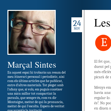
Les
24
NOV
E
Marçal Sintes
El fet que
duent pel 
més eficiè
En aquest espai hi trobaràs un resum del
meu itinerari personal i periodístic, així
picarà de 
com els últims articles que he publicat,
entre d'altres materials. Tot plegat amb
Menys emp
l'afany que, si vols, em puguis conèixer
havia anat
una mica millor tot compartint la
regalar-lo
paraula, que sempre és, com va dir
Montaigne, meitat de qui la pronuncia,
és”. No po
meitat de qui l'escolta. Espero de veritat
en diuen s
que acceptis la invitació.