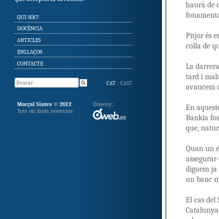
haurà de 
fonamental
SKIP TO CONTENT
QUI SÓC?
DOCÈNCIA
Pitjor és 
ARTICLES
colla de q
ENLLAÇOS
CONTACTE
La darrera
tard i mal
CAT
CAST
avancem ca
Marçal Sintes © 2012
Disseny:
En aqueste
Tots els drets reservats
Bankia fos
que, natur
Quan un és
assegurar-
diguem ja 
un banc m
El cas del
Catalunya 