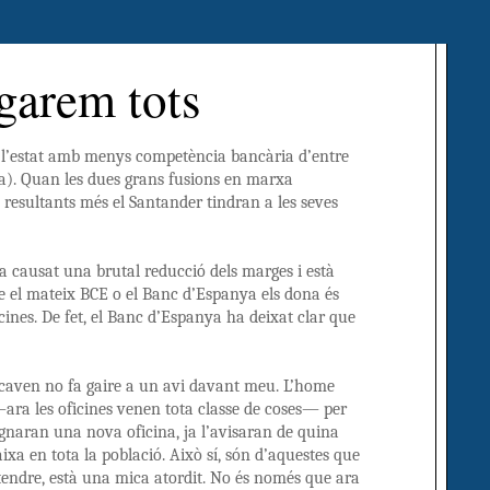
garem tots
n l’estat amb menys competència bancària d’entre
a). Quan les dues grans fusions en marxa
 resultants més el Santander tindran a les seves
 ha causat una brutal reducció dels marges i està
e el mateix BCE o el Banc d’Espanya els dona és
icines. De fet, el Banc d’Espanya ha deixat clar que
caven no fa gaire a un avi davant meu. L’home
—ara les oficines venen tota classe de coses— per
ignaran una nova oficina, ja l’avisaran de quina
aixa en tota la població. Això sí, són d’aquestes que
tendre, està una mica atordit. No és només que ara