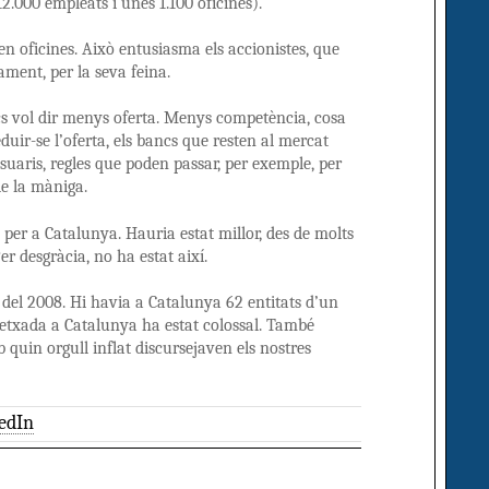
12.000 empleats i unes 1.100 oficines).
en oficines. Això entusiasma els accionistes, que
ament, per la seva feina.
ncs vol dir menys oferta. Menys competència, cosa
uir-se l’oferta, els bancs que resten al mercat
suaris, regles que poden passar, per exemple, per
de la màniga.
 per a Catalunya. Hauria estat millor, des de molts
r desgràcia, no ha estat així.
i del 2008. Hi havia a Catalunya 62 entitats d’un
etxada a Catalunya ha estat colossal. També
quin orgull inflat discursejaven els nostres
edIn