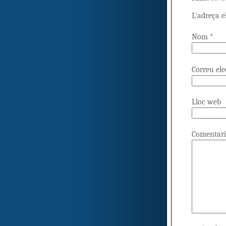
L'adreça e
Nom
*
Correu el
Lloc web
Comentari