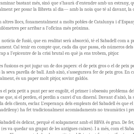
caminar bastant més, sinó que s’haurà d’entendre amb un estrany, q
ment per posar la llibreta al dia— amb la noia que té al davant, la 
en altres llocs, fonamentalment a molts pobles de Catalunya i d’Espan
uilòmetres per arribar a l’oficina més pròxima.
 notícia de fusió, que en realitat serà absorció, té el Sabadell com a pr
ament. Cal tenir en compte que, cada dia que passa, els números del
p a l’epicentre de la crisi brutal en què ja ens trobem, pitjor.
s fusions es pot jugar un de dos papers: el de peix gros o el de peix 
 la seva parella de ball. Amb això, s’assegurava fer de peix gros. En ca
alment, és un paper molt pitjor, sovint galdós.
 el peix petit a punt per ser engolit, el primer i obsessiu problema del
se que, si el perden, el perdin a canvi d’un dineral. Davant d’això, la
la dels clients, esclar. L’esperança dels empleats del Sabadell és que 
adrileny) ha fet tradicionalment acomiadaments no traumàtics i pr
 Sabadell és delicat, perquè el solapament amb el BBVA és gran. De fet
(es va quedar un grapat de les antigues caixes). I a més, com el Saba