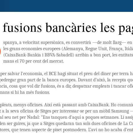
 fusions bancàries les pa
spanya, a velocitat supersònica, es convertirà —de molt llarg— e
les grans economies europees (Alemanya, Regne Unit, França, Itàli
(CaixaBank-Bankia i BBVA-Sabadell) arribin a bon port, les entitats
mans el 70 per cent del mercat.
, per salvar l’economia, el BCE hagi situat el preu del diner per terra
pedregar gran part de la banca europea. Davant d’això, la recepta qu
ncia, cosa que vol dir fusions, és a dir, despatxar empleats i tancar of
mans si hi ha més fusions.
leats, menys oficines. Així està passant amb CaixaBank. Ho comuni
 a la seva oficina de Sitges per interessar-se per un mòbil Samsung 
 al seu net per Nadal: “Ens tanquen d’aquí a poques setmanes. Li ass
den ser gaires, ja que a Sitges quedaran tan sols dues oficines de La C
tores, que tenen aspecte de piset postmodern. L’avi no ho acaba d’en