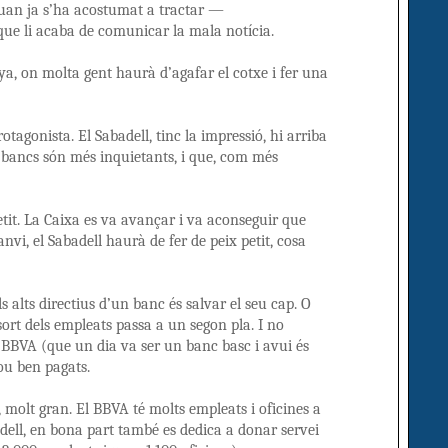
uan ja s’ha acostumat a tractar —
que li acaba de comunicar la mala notícia.
ya, on molta gent haurà d’agafar el cotxe i fer una
otagonista. El Sabadell, tinc la impressió, hi arriba
s bancs són més inquietants, i que, com més
petit. La Caixa es va avançar i va aconseguir que
nvi, el Sabadell haurà de fer de peix petit, cosa
s alts directius d’un banc és salvar el seu cap. O
 sort dels empleats passa a un segon pla. I no
el BBVA (que un dia va ser un banc basc i avui és
ou ben pagats.
, molt gran. El BBVA té molts empleats i oficines a
dell, en bona part també es dedica a donar servei