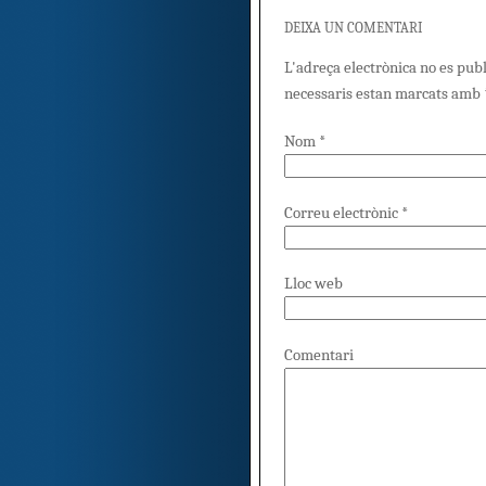
DEIXA UN COMENTARI
L'adreça electrònica no es pub
necessaris estan marcats amb
Nom
*
Correu electrònic
*
Lloc web
Comentari