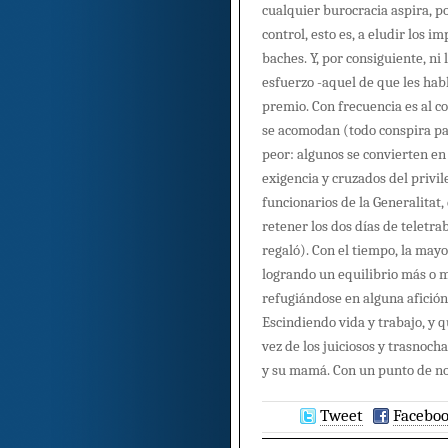
cualquier burocracia aspira, p
control, esto es, a eludir los im
baches. Y, por consiguiente, ni 
esfuerzo -aquel de que les hab
premio. Con frecuencia es al co
se acomodan (todo conspira pa
peor: algunos se convierten en
exigencia y cruzados del privil
funcionarios de la Generalitat,
retener los dos días de teletr
regaló). Con el tiempo, la may
logrando un equilibrio más o 
refugiándose en alguna afición
Escindiendo vida y trabajo, y 
vez de los juiciosos y trasnoc
y su mamá. Con un punto de no
Tweet
Facebo