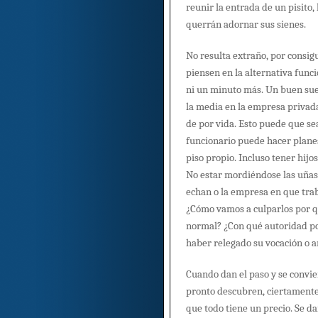
reunir la entrada de un pisito,
querrán adornar sus sienes.
No resulta extraño, por consi
piensen en la alternativa funcio
ni un minuto más. Un buen sue
la media en la empresa privad
de por vida. Esto puede que sea
funcionario puede hacer planes
piso propio. Incluso tener hijo
No estar mordiéndose las uñas o
echan o la empresa en que trab
¿Cómo vamos a culparlos por q
normal? ¿Con qué autoridad p
haber relegado su vocación o 
Cuando dan el paso y se convie
pronto descubren, ciertamente
que todo tiene un precio. Se d