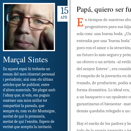
Papá, quiero ser f
15
E
APR
n tiempos de nuestras abue
progenitores para sus hij
sola cosa: una buena boda. ¿U
entendía por una ‘buena boda’
poco con el amor o la atracció
un futuro lo más seguro y prós
Marçal Sintes
un obrero o un artista -al esti
del senyor Esteve’-, era consid
En aquest espai hi trobaràs un
resum del meu itinerari personal
el empeño de la jovencita en d
i periodístic, així com els últims
trazado, de producirse, podía 
articles que he publicat, entre
forma dramática. Lo ideal era,
d'altres materials. Tot plegat amb
l'afany que, si vols, em puguis
a un banquero o un opulento 
conèixer una mica millor tot
garantizaran el bienestar -mate
compartint la paraula, que
demás quedaba relegado a un 
sempre és, com va dir Montaigne,
meitat de qui la pronuncia,
meitat de qui l'escolta. Espero de
Hoy el sueño de los padres y l
veritat que acceptis la invitació.
todo de la propia jovencita o jo