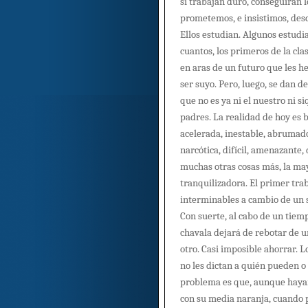
si trabajan duro, conseguirán l
prometemos, e insistimos, desd
Ellos estudian. Algunos estudi
cuantos, los primeros de la clas
en aras de un futuro que les 
ser suyo. Pero, luego, se dan 
que no es ya ni el nuestro ni s
padres. La realidad de hoy es b
acelerada, inestable, abrumado
narcótica, difícil, amenazante,
muchas otras cosas más, la ma
tranquilizadora. El primer tra
interminables a cambio de un s
Con suerte, al cabo de un tiem
chavala dejará de rebotar de 
otro. Casi imposible ahorrar. L
no les dictan a quién pueden o
problema es que, aunque hayan
con su media naranja, cuando p