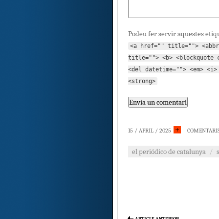
Podeu fer servir aquestes etiq
<a href="" title=""> <abbr
title=""> <b> <blockquote 
<del datetime=""> <em> <i>
<strong>
15 / APRIL / 2025
COMENTARI
el periódico de catalunya
/
ARTICLE ANTERIOR