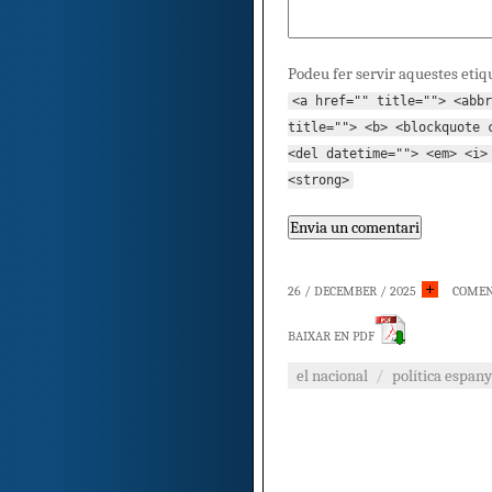
Podeu fer servir aquestes etiq
<a href="" title=""> <abbr
title=""> <b> <blockquote 
<del datetime=""> <em> <i>
<strong>
26 / DECEMBER / 2025
COMEN
BAIXAR EN PDF
el nacional
/
política espany