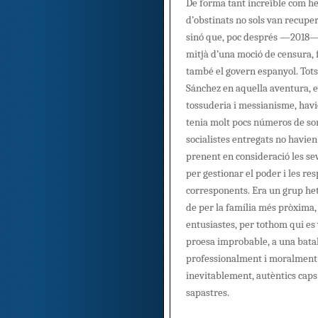
De forma tant increïble com hero
d’obstinats no sols van recup
sinó que, poc després —2018—
mitjà d’una moció de censura, 
també el govern espanyol. Tots 
Sánchez en aquella aventura, 
tossuderia i messianisme, havi
tenia molt pocs números de sor
socialistes entregats no havien
prenent en consideració les sev
per gestionar el poder i les re
corresponents. Era un grup he
de per la família més pròxima, 
entusiastes, per tothom qui es 
proesa improbable, a una batal
professionalment i moralment 
inevitablement, autèntics caps
sapastres.