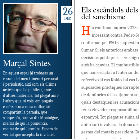
Els escàndols del
26
del sanchisme
DEC
H
a continuat aquest 2025 l
incessant contra Pedro Sá
conformat pel PSOE i aquest in
Sumar. Si els anteriors embats
decisions polítiques —verbigrà
Marçal Sintes
això ha canviat. El combustible
que han esclatat a l’interior d
En aquest espai hi trobaràs un
resum del meu itinerari personal
refereixo al cas Koldo i al cas 
i periodístic, així com els últims
suposades pràctiques corrupt
articles que he publicat, entre
de denúncies d’assetjament sexu
d'altres materials. Tot plegat amb
l'afany que, si vols, em puguis
quals destaquen les acusacions
conèixer una mica millor tot
tenia elevades responsabilitats 
compartint la paraula, que
espanyol. Tot plegat se suma 
sempre és, com va dir Montaigne,
meitat de qui la pronuncia,
anterior i involucra la dona de
meitat de qui l'escolta. Espero de
germà del mateix president, 
veritat que acceptis la invitació.