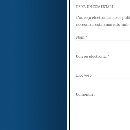
DEIXA UN COMENTARI
L'adreça electrònica no es pub
necessaris estan marcats amb
Nom
*
Correu electrònic
*
Lloc web
Comentari