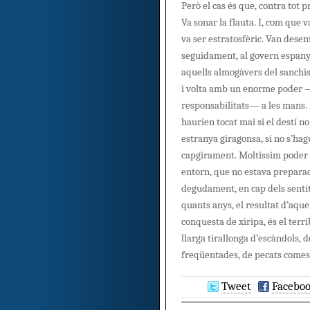
Però el cas és que, contra tot p
Va sonar la flauta. I, com que v
va ser estratosfèric. Van desem
seguidament, al govern espanyo
aquells almogàvers del sanchis
i volta amb un enorme poder 
responsabilitats— a les mans.
haurien tocat mai si el destí n
estranya giragonsa, si no s’hag
capgirament. Moltíssim poder 
entorn, que no estava prepara
degudament, en cap dels senti
quants anys, el resultat d’aque
conquesta de xiripa, és el terr
llarga tirallonga d’escàndols, 
freqüentades, de pecats comes
Tweet
Facebo