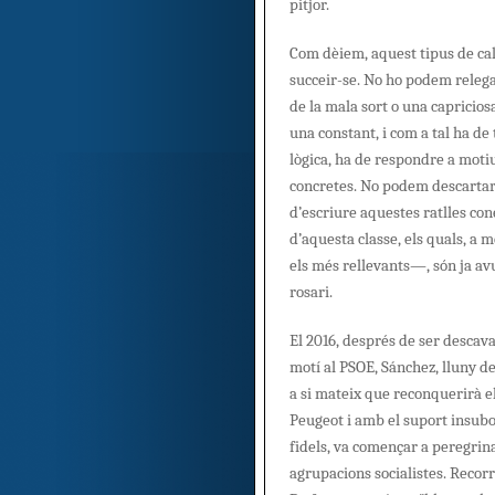
pitjor.
Com dèiem, aquest tipus de ca
succeir-se. No ho podem relegar
de la mala sort o una capricios
una constant, i com a tal ha de
lògica, ha de respondre a moti
concretes. No podem descartar,
d’escriure aquestes ratlles c
d’aquesta classe, els quals, a 
els més rellevants—, són ja avui
rosari.
El 2016, després de ser descav
motí al PSOE, Sánchez, lluny d
a si mateix que reconquerirà e
Peugeot i amb el suport insubo
fidels, va començar a peregrina
agrupacions socialistes. Recor