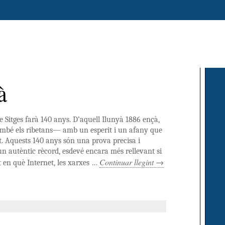
à
 Sitges farà 140 anys. D’aquell Ilunyà 1886 ençà,
també els ribetans— amb un esperit i un afany que
t. Aquests 140 anys són una prova precisa i
un autèntic rècord, esdevé encara més rellevant si
Continuar llegint
→
t en què Internet, les xarxes …