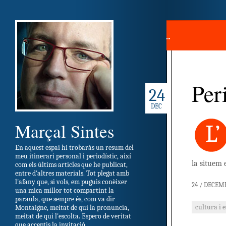
CATEGORIA "
L’ECO DE SITGES
" …
Per
24
DEC
Marçal Sintes
L’
En aquest espai hi trobaràs un resum del
meu itinerari personal i periodístic, així
la situem 
com els últims articles que he publicat,
entre d'altres materials. Tot plegat amb
l'afany que, si vols, em puguis conèixer
24 / DECEM
una mica millor tot compartint la
paraula, que sempre és, com va dir
cultura i 
Montaigne, meitat de qui la pronuncia,
meitat de qui l'escolta. Espero de veritat
que acceptis la invitació.