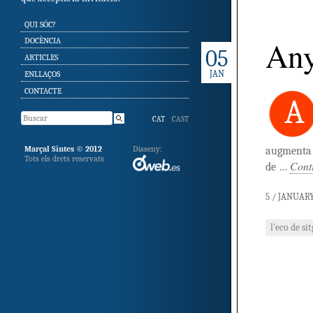
SKIP TO CONTENT
QUI SÓC?
Any
DOCÈNCIA
05
ARTICLES
JAN
ENLLAÇOS
CONTACTE
A
CAT
CAST
Marçal Sintes © 2012
Disseny:
augmenta t
Tots els drets reservats
Conti
de …
5 / JANUARY
l'eco de sit