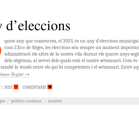
 d’eleccions
quest any que co­mencem, el 2023, és un any d’eleccions municipals
com L’Eco de Sitges, les eleccions són sempre un moment important
administrarà els afers de la nostra vila durant els quatre anys seg
dels sitgetans, al servei dels quals està el nostre setmanari. Com é
ambé la tensió entre els qui hi competeixen i el setmanari. Entre aq
nuar llegint
→
 / 2023
COMENTARIS
ges
/
política catalana
/
societat