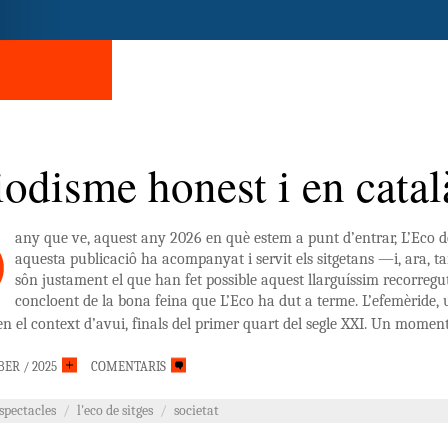
iodisme honest i en catal
any que ve, aquest any 2026 en què estem a punt d’entrar, L’Eco de
aquesta publicaciô ha acompanyat i servit els sitgetans —i, ara, 
sôn justament el que han fet possible aquest llarguíssim recorregu
concloent de la bona feina que L’Eco ha dut a terme. L’efemèride, 
en el context d’avui, finals del primer quart del segle XXI. Un momen
BER / 2025
COMENTARIS
espectacles
/
l'eco de sitges
/
societat