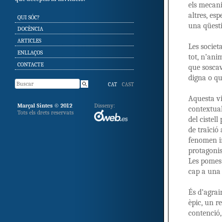
els mecani
altres, es
SKIP TO CONTENT
QUI SÓC?
una qüesti
DOCÈNCIA
ARTICLES
Les societ
ENLLAÇOS
tot, n’ani
CONTACTE
que soscav
digna o qu
CAT
CAST
Aquesta vi
Marçal Sintes © 2012
Disseny:
contextual
Tots els drets reservats
del cistel
de traïció
fenomen in
protagonis
Les pomes 
cap a una 
És d’agrai
èpic, un r
contenció,