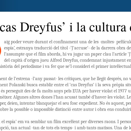
‘cas Dreyfus’ i la cultura
aig poder veure durant el confinament una de les -moltes- pel·lícule
espía’, estranya traducció del títol -’J'accuse’- de la darrera obra 
l’assumpte que el film aborda, hi va jugar un paper clau l’article ‘J
del capità d’origen jueu Alfred Dreyfus, condemnat injustament en 
istòria del periodisme i va fer que se’l consideri el primer intel·lectu
nt de l’estrena -l’any passat- les crítiques, que he llegit després, no 
nt Polanski busca establir entre el ‘cas Dreyfus’ i la seva pròpia situ
 és perseguit des de fa molts anys pels EUA per haver violat el 1977
onèixer. Algunes altres dones l’han acusat també d’haver-les violat. Les
per, deien, intentar blanquejar el seu fosc expedient. No és aquest, pe
sobre la possible o impossible distinció entre autor i obra ens conduir
l i el espía’ em va semblar un film excel·lent per diverses raons. I 
upció, tan actual -tan de tots els temps- i amb tants matisos. Una de 