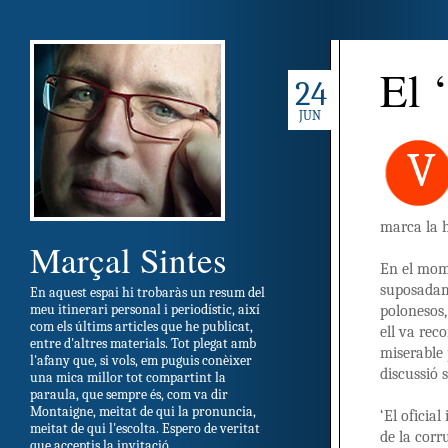
El 
24
JUN
V
marca la h
Marçal Sintes
En el mome
suposadame
En aquest espai hi trobaràs un resum del
meu itinerari personal i periodístic, així
polonesos,
com els últims articles que he publicat,
ell va rec
entre d'altres materials. Tot plegat amb
miserable 
l'afany que, si vols, em puguis conèixer
discussió 
una mica millor tot compartint la
paraula, que sempre és, com va dir
Montaigne, meitat de qui la pronuncia,
‘El oficia
meitat de qui l'escolta. Espero de veritat
de la corr
que acceptis la invitació.