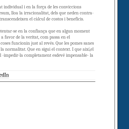
tat individual i en la força de les conviccions
esum, lloa la irracionalitat, dels que neden contra-
transcendeixen el càlcul de costos i beneficis.
sustentar-se en la confiança que en algun moment
a favor de la veritat, com passa en el
es coses funcionin just al revés. Que les pomes sanes
 normalitat. Que en sigui el context. I que així,el
difícil -impedir-la completament esdevé impensable- la
edIn