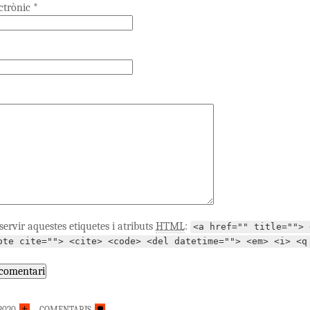
ectrònic
*
servir aquestes etiquetes i atributs
HTML
:
<a href="" title=""> 
ote cite=""> <cite> <code> <del datetime=""> <em> <i> <q
 2020
COMENTARIS