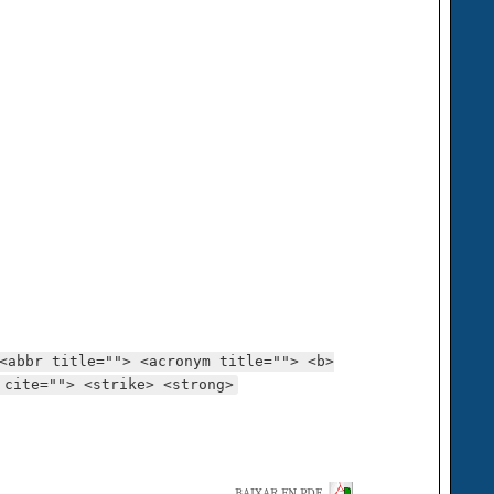
<abbr title=""> <acronym title=""> <b>
 cite=""> <strike> <strong>
BAIXAR EN PDF