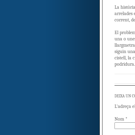
La història
arrelades 
corrent, d
El problem
una o unes
llargmetra
siguin una
cistell, la
podridura.
DEIXA UN 
L'adreça e
Nom
*