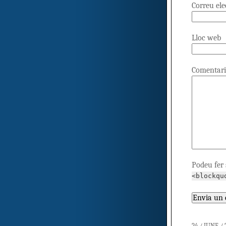
Correu el
Lloc web
Comentari
Podeu fer 
<blockqu
24 / JUNE /