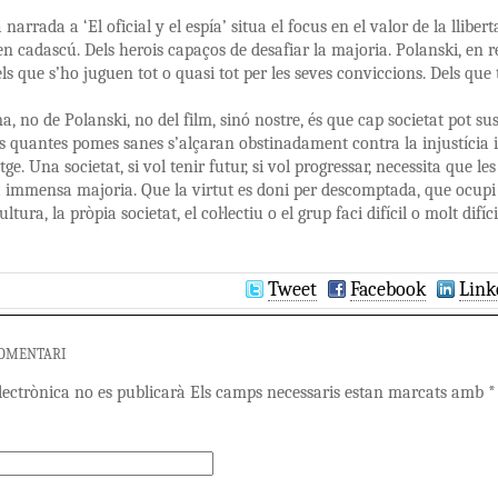
 narrada a ‘El oficial y el espía’ situa el focus en el valor de la lliber
en cadascú. Dels herois capaços de desafiar la majoria. Polanski, en r
els que s’ho juguen tot o quasi tot per les seves conviccions. Dels que 
a, no de Polanski, no del film, sinó nostre, és que cap societat pot 
 quantes pomes sanes s’alçaran obstinadament contra la injustícia i 
tge. Una societat, si vol tenir futur, si vol progressar, necessita que l
 immensa majoria. Que la virtut es doni per descomptada, que ocupi la
 cultura, la pròpia societat, el col·lectiu o el grup faci difícil o molt 
Tweet
Facebook
Link
COMENTARI
lectrònica no es publicarà Els camps necessaris estan marcats amb
*