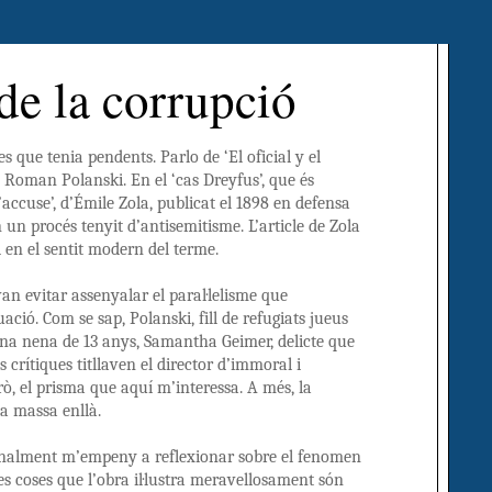
 de la corrupció
s que tenia pendents. Parlo de ‘El oficial y el
de Roman Polanski. En el ‘cas Dreyfus’, que és
’accuse’, d’Émile Zola, publicat el 1898 en defensa
un procés tenyit d’antisemitisme. L’article de Zola
al en el sentit modern del terme.
van evitar assenyalar el paral·lelisme que
ació. Com se sap, Polanski, fill de refugiats jueus
 una nena de 13 anys, Samantha Geimer, delicte que
 crítiques titllaven el director d’immoral i
rò, el prisma que aquí m’interessa. A més, la
ia massa enllà.
personalment m’empeny a reflexionar sobre el fenomen
les coses que l’obra il·lustra meravellosament són