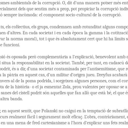
smes ambientals de la corrupció. O, dit d’una manera potser més en
pecialment dels que sentim més a prop, pot propiciar la corrupció indi
ó sempre incòmoda: el component socio-cultural de la corrupció.
ats, els col·lectius, els grups, condemnen amb rotunditat alguns compo
men d’altres. En cada societat i en cada època la gamma i la cotització
ar la norma moral), tot i que és absolutament cert que hi ha límits s
e funcioni.
sió és oposada però complementària a l’explicació, benevolent amb el
 situa la responsabilitat en la societat. També, per tant, en cadascú d
l podrit, és a dir, d’una societat contaminada per l’antisemitisme, que 
 a la pàtria en aquest cas, d’un militar d’origen jueu. Dreyfus acabarà
vers al de la poma podrida, i sorgeixen algunes persones, com el cor
ta de la història- o el ja esmentat Zola, prou valentes per oposar-se 
sanes del cistell podrit són aquelles que fan allò que està bé, el que é
altra banda.
r, en aquest sentit, que Polanski no caigui en la temptació de subratl
ecurs realment fàcil i segurament molt eficaç. L’obra, contràriament, es 
 en una mena de fred cartesianisme a l’hora d’explicar uns fets realm