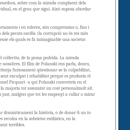
tenedora, sobre com la mirada complaent dels
vidual, en el grau que sigui. Això suposa abordar
rtaments i en toleren, són comprensius o, fins i
 dels pecats oscil·la (la corrupció no és res més
ense els quals es fa inimaginable una societat
 col·lectiu, de la poma podrida. La mirada
e nosaltres. El film de Polanski ens parla, doncs,
rebutja furiosament qüestionar-se la culpabilitat,
 sent exculpat i rehabilitat perquè es produeix el
onel Picquart -a qui Polanski converteix en el
a la majoria tot assumint un cost personalmolt alt.
s just, malgrat que tot les empenyi a callar o mirar
lar dramàticament la història, o de donar-li un to
recolza en la sobrietat estilística, en la
ent terribles.