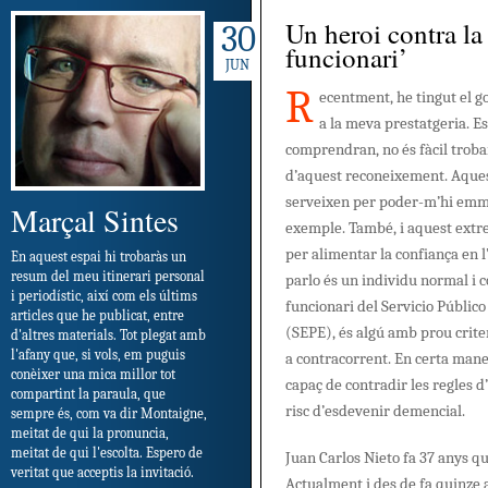
Un heroi contra la
30
funcionari’
JUN
R
ecentment, he tingut el go
a la meva prestatgeria. E
comprendran, no és fàcil trob
d’aquest reconeixement. Aque
serveixen per poder-m’hi emmi
Marçal Sintes
exemple. També, i aquest extr
per alimentar la confiança en l
En aquest espai hi trobaràs un
resum del meu itinerari personal
parlo és un individu normal i c
i periodístic, així com els últims
funcionari del Servicio Públic
articles que he publicat, entre
(SEPE), és algú amb prou criter
d'altres materials. Tot plegat amb
l'afany que, si vols, em puguis
a contracorrent. En certa mane
conèixer una mica millor tot
capaç de contradir les regles d
compartint la paraula, que
risc d’esdevenir demencial.
sempre és, com va dir Montaigne,
meitat de qui la pronuncia,
meitat de qui l'escolta. Espero de
Juan Carlos Nieto fa 37 anys qu
veritat que acceptis la invitació.
Actualment i des de fa quinze 