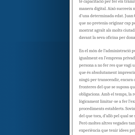
té capacitació per fer els tràmi
manera digital. Això succeeix
d’una determinada edat. Juan C
que no pretenia originar cap p
mostrat agraït als molts ciuta
davant la seva oficina per dona
En el món de l’administració púb
igualment en l’empresa privada
persona a no fer res que vagi u
que és absolutament imprescin
ningú per transcendir, encara q
fronteres del que se suposa que
obligacions. Amb el temps, la r
lògicament limitar-se a fer l’ex
procediments establerts. Sovin
del que toca, d’allò pel qual s
Però moltes altres vegades ta
experiència que tenir idees prò