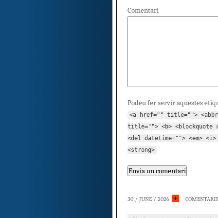
Comentari
Podeu fer servir aquestes etiq
<a href="" title=""> <abbr
title=""> <b> <blockquote 
<del datetime=""> <em> <i>
<strong>
30 / JUNE / 2026
COMENTARIS