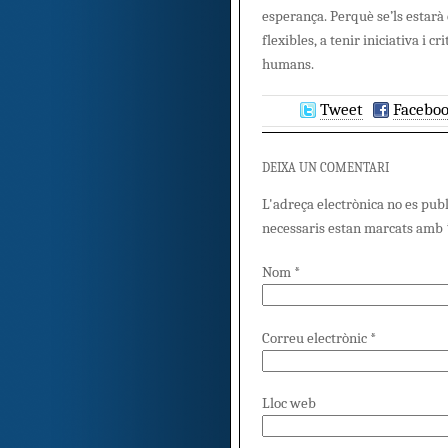
esperança. Perquè se’ls estarà
flexibles, a tenir iniciativa i cr
humans.
Tweet
Facebo
DEIXA UN COMENTARI
L'adreça electrònica no es pub
necessaris estan marcats amb
Nom
*
Correu electrònic
*
Lloc web