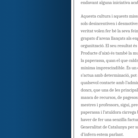
endavant alguna iniciativa aca
Aquesta cultura i aquests missa
sols desincentiven i desmotive
veritat volen fer bé la seva fe
grapats d’arena llançats als e
organització. El seu resultat és 
Producte d’això és també la mu
la paperassa, quan el que caldr
mínima imprescindible. És un ce
s’actua amb determinació, pot 
qualsevol contacte amb l’admin
doncs, que una de les principal
manca de recursos, de pagesos
mestres i professors, sigui, pr
paperassa i l’atuïdora càrrega
haver de fer una senzilla factu
Generalitat de Catalunya per 
d’infern estem parlant.