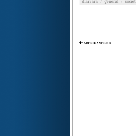
diari ara
/
general
/
societ
ARTICLE ANTERIOR