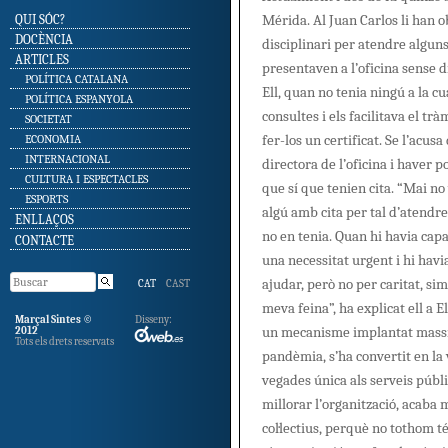
Mérida. Al Juan Carlos li han 
SKIP TO CONTENT
QUI SÓC?
DOCÈNCIA
disciplinari per atendre algun
ARTICLES
presentaven a l’oficina sense d
POLÍTICA CATALANA
Ell, quan no tenia ningú a la cu
POLÍTICA ESPANYOLA
consultes i els facilitava el tr
SOCIETAT
fer-los un certificat. Se l’acusa 
ECONOMIA
INTERNACIONAL
directora de l’oficina i haver 
CULTURA I ESPECTACLES
que sí que tenien cita. “Mai no
ESPORTS
algú amb cita per tal d’atendr
ENLLAÇOS
no en tenia. Quan hi havia capa
CONTACTE
una necessitat urgent i hi havia
ajudar, però no per caritat, s
CAT
CAST
meva feina”, ha explicat ell a El
Marçal Sintes ©
Disseny:
un mecanisme implantat mass
2012
Tots els drets reservats
pandèmia, s’ha convertit en la v
vegades única als serveis públ
millorar l’organització, acaba
col·lectius, perquè no tothom t