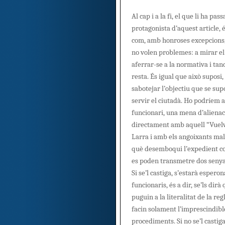
Al cap i a la fi, el que li ha pas
protagonista d’aquest article, é
com, amb honroses excepcions,
no volen problemes: a mirar el 
aferrar-se a la normativa i tanc
resta. És igual que això suposi
sabotejar l’objectiu que se su
servir el ciutadà. Ho podríem 
funcionari, una mena d’aliena
directament amb aquell “Vuel
Larra i amb els angoixants ma
què desemboqui l’expedient co
es poden transmetre dos senya
Si se’l castiga, s’estarà espero
funcionaris, és a dir, se’ls dirà
puguin a la literalitat de la re
facin solament l’imprescindible
procediments. Si no se’l castiga