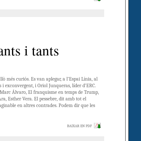
nts i tants
lò més curiós. Es van aplegar, a l’Espai Línia, al
s i exconvergent, i Oriol Junqueras, líder d’ERC.
esc-Marc Álvaro, El franquisme en temps de Trump,
ra, Esther Vera. El pessebre, dit amb tot el
aginable en altres contrades. Podem dir que les
BAIXAR EN PDF