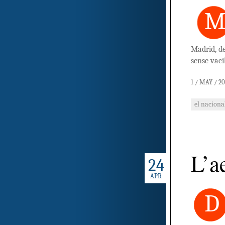
Madrid, d
sense vaci
1 / MAY / 2
el naciona
L’a
24
APR
D