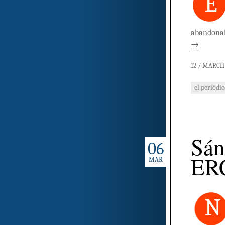
E
abandonab
→
12 / MARCH 
el periódi
Sán
06
ER
MAR
N