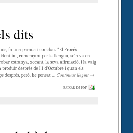
ls dits
is, fa una parada i conclou: “El Procés
identitat, començant per la llengua, se’n va en
trobar estranya, xocant, la seva afirmació, i la vaig
 produir després de l’1 d’Octubre i quan els
Continuar llegint
→
mps després, però, he pensat …
BAIXAR EN PDF