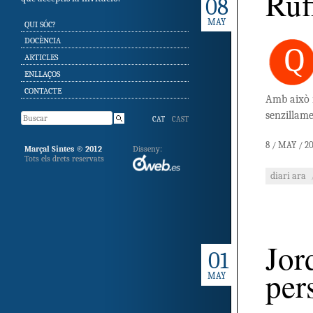
Ruf
08
MAY
SKIP TO CONTENT
QUI SÓC?
DOCÈNCIA
Q
ARTICLES
ENLLAÇOS
CONTACTE
Amb això n
senzillam
CAT
CAST
8 / MAY / 2
Marçal Sintes © 2012
Disseny:
Tots els drets reservats
diari ara
Jor
01
pers
MAY