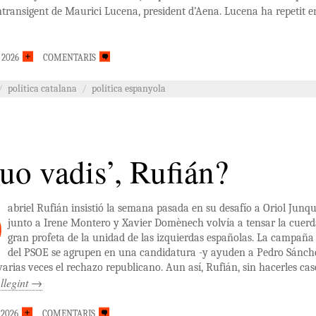
intransigent de Maurici Lucena, president d’Aena. Lucena ha repetit e
 2026
COMENTARIS
/
política catalana
/
política espanyola
uo vadis’, Rufián?
abriel Rufián insistió la semana pasada en su desafío a Oriol Junq
junto a Irene Montero y Xavier Domènech volvía a tensar la cuerd
gran profeta de la unidad de las izquierdas españolas. La campaña 
del PSOE se agrupen en una candidatura -y ayuden a Pedro Sánchez
arias veces el rechazo republicano. Aun así, Rufián, sin hacerles caso
llegint
→
 2026
COMENTARIS