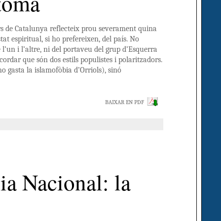
ptoma
lars de Catalunya reflecteix prou severament quina
stat espiritual, si ho prefereixen, del país. No
l’un i l’altre, ni del portaveu del grup d’Esquerra
ecordar que són dos estils populistes i polaritzadors.
o gasta la islamofòbia d’Orriols), sinó
BAIXAR EN PDF
ia Nacional: la