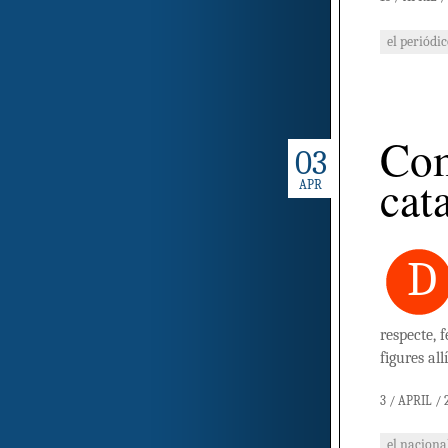
el periódi
Com
03
cat
APR
D
respecte, 
figures al
3 / APRIL / 
el naciona