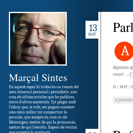
Par
13
MAY
A
diputats q
Marçal Sintes
C
canvi …
En aquest espai hi trobaràs un resum del
13 / MAY / 
meu itinerari personal i periodístic, així
com els últims articles que he publicat,
el periódi
entre d'altres materials. Tot plegat amb
l'afany que, si vols, em puguis conèixer
una mica millor tot compartint la
paraula, que sempre és, com va dir
Montaigne, meitat de qui la pronuncia,
meitat de qui l'escolta. Espero de veritat
que acceptis la invitació.