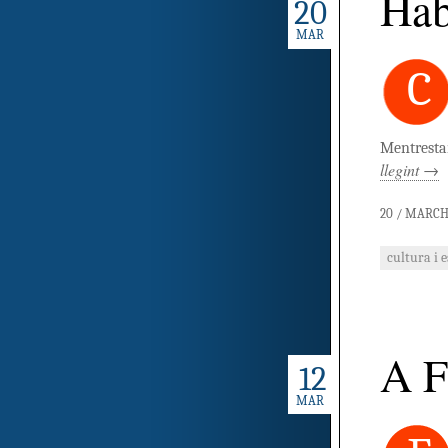
Hab
20
MAR
C
Mentrestan
llegint
→
20 / MARCH
cultura i 
A F
12
MAR