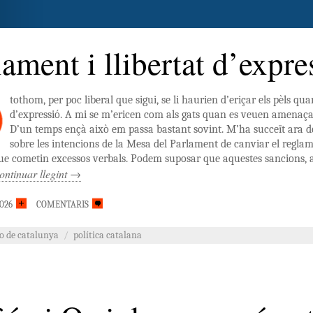
lament i llibertat d’expre
tothom, per poc liberal que sigui, se li haurien d’eriçar els pèls quan
d’expressió. A mi se m’ericen com als gats quan es veuen amenaçat
D’un temps ençà això em passa bastant sovint. M’ha succeït ara d
sobre les intencions de la Mesa del Parlament de canviar el regla
ue cometin excessos verbals. Podem suposar que aquestes sancions, 
ontinuar llegint
→
2026
COMENTARIS
co de catalunya
/
política catalana