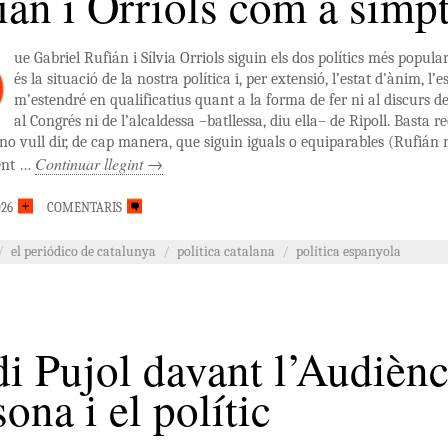
ián i Orriols com a sím
ue Gabriel Rufián i Sílvia Orriols siguin els dos polítics més popu
és la situació de la nostra política i, per extensió, l’estat d’ànim, l’e
m’estendré en qualificatius quant a la forma de fer ni al discurs de 
al Congrés ni de l’alcaldessa –batllessa, diu ella– de Ripoll. Basta r
o vull dir, de cap manera, que siguin iguals o equiparables (Rufián n
Continuar llegint
→
ent …
026
COMENTARIS
/
el periódico de catalunya
/
política catalana
/
política espanyola
di Pujol davant l’Audiènc
ona i el polític