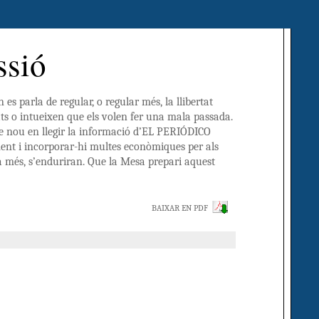
ssió
 es parla de regular, o regular més, la llibertat
s o intueixen que els volen fer una mala passada.
e nou en llegir la informació d’EL PERIÓDICO
ment i incorporar-hi multes econòmiques per als
a més, s’enduriran. Que la Mesa prepari aquest
BAIXAR EN PDF