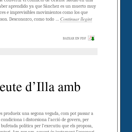
e convertir el conflicto de Oriente Medio en una
a haber aprendido ya que Sánchez es un muerto muy
oces e imprevisibles movimientos como los que
Continuar llegint
ckson. Desconozco, como todo …
BAIXAR EN PDF
eute d’Illa amb
 es produeix una segona vegada, com pot passar a
 condiciona i distorsiona l’acció de govern, per
ufetada política per l’executiu que els proposa,
ntari. Ara per ara, aquest és justament l’escenari