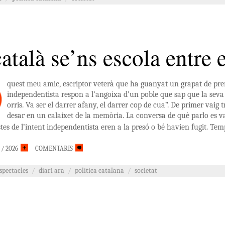
atalà se’ns escola entre e
quest meu amic, escriptor veterà que ha guanyat un grapat de prem
independentista respon a l’angoixa d’un poble que sap que la seva 
orris. Va ser el darrer afany, el darrer cop de cua”. De primer vaig 
desar en un calaixet de la memòria. La conversa de què parlo es va
tes de l’intent independentista eren a la presó o bé havien fugit. Te
/ 2026
COMENTARIS
espectacles
/
diari ara
/
política catalana
/
societat