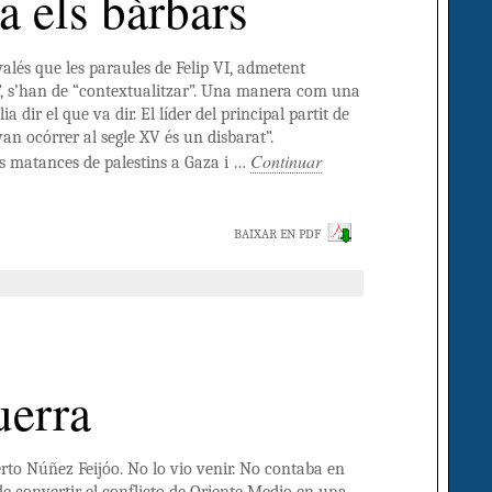
 els bàrbars
alés que les paraules de Felip VI, admetent
, s’han de “contextualitzar”. Una manera com una
ia dir el que va dir. El líder del principal partit de
an ocórrer al segle XV és un disbarat”.
Continuar
es matances de palestins a Gaza i …
BAIXAR EN PDF
uerra
erto Núñez Feijóo. No lo vio venir. No contaba en