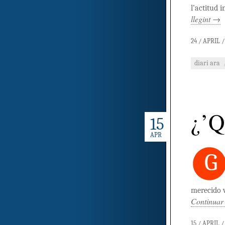
l’actitud 
llegint
→
24 / APRIL /
diari ara
¿’Q
15
APR
G
merecido v
Continuar 
15 / APRIL /