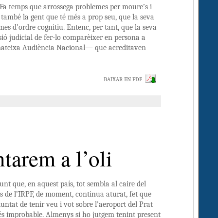
. Fa temps que arrossega problemes per moure’s i
també la gent que té més a prop seu, que la seva
es d’ordre cognitiu. Entenc, per tant, que la seva
isió judicial de fer-lo comparèixer en persona a
 mateixa Audiència Nacional— que acreditaven
BAIXAR EN PDF
ntarem a l’oli
nt que, en aquest país, tot sembla al caire del
pàs de l’IRPF, de moment, continua aturat, fet que
luntat de tenir veu i vot sobre l’aeroport del Prat
s improbable. Almenys si ho jutgem tenint present