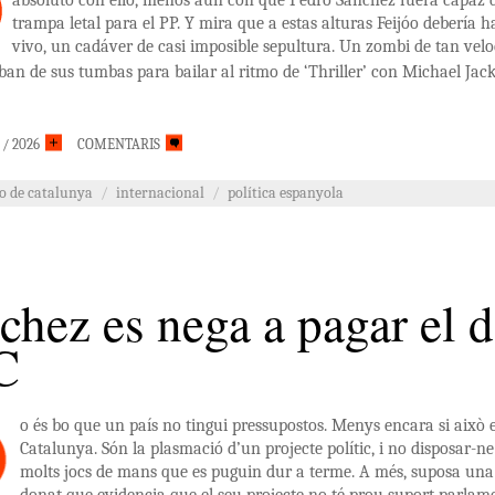
absoluto con ello, menos aún con que Pedro Sánchez fuera capaz d
trampa letal para el PP. Y mira que a estas alturas Feijóo deberí
vivo, un cadáver de casi imposible sepultura. Un zombi de tan vel
an de sus tumbas para bailar al ritmo de ‘Thriller’ con Michael Ja
/ 2026
COMENTARIS
co de catalunya
/
internacional
/
política espanyola
chez es nega a pagar el d
C
o és bo que un país no tingui pressupostos. Menys encara si això
Catalunya. Són la plasmació d’un projecte polític, i no disposar-ne
molts jocs de mans que es puguin dur a terme. A més, suposa una b
donat que evidencia que el seu projecte no té prou suport parlame