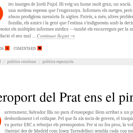
iro imatges de Jordi Pujol. Hi veig un home molt gran, un ancià
M
una sordesa espessa que l’engavanya. Informen els metges, però 
abans prodigiosa memòria fa aigües. Pateix, a més, altres problem
família, els amics i la gent que l’estima s’indignessin amb la dec
esoint els múltiples informes mèdics —també els encarregats per la
Continuar llegint
→
l·lació el seu mal …
026
COMENTARIS
l
/
política catalana
/
política espanyola
eroport del Prat ens el pi
arrerament, Salvador Illa no para d’ensopegar. Hem arribat a un pu
desbordament i el col·lapse. Pel que fa als socis de govern, el tras
va portar ERC a rebutjar els pressupostos. Per si no fos prou, la vo
(batejat des de Madrid com Josep Tarradellas) sembla cada cop mé