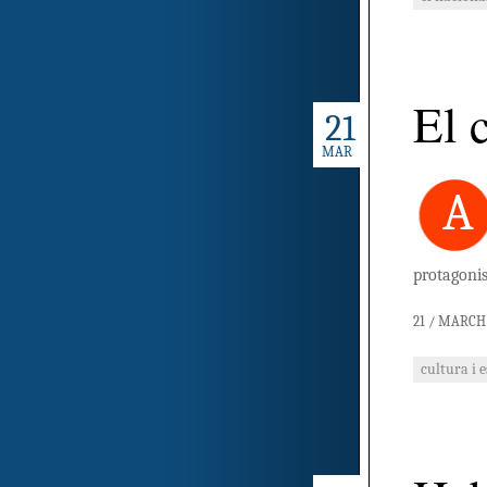
El c
21
MAR
A
protagonis
21 / MARCH 
cultura i 