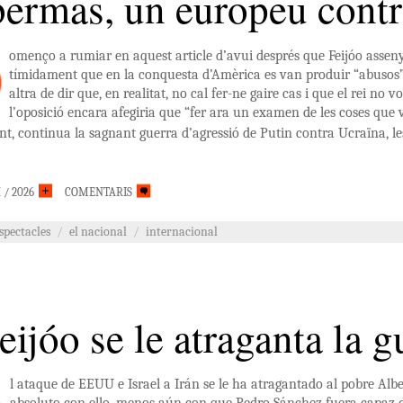
ermas, un europeu contra
omenço a rumiar en aquest article d’avui després que Feijóo asseny
tímidament que en la conquesta d’Amèrica es van produir “abusos”
altra de dir que, en realitat, no cal fer-ne gaire cas i que el rei no vol
l’oposició encara afegiria que “fer ara un examen de les coses que v
t, continua la sagnant guerra d’agressió de Putin contra Ucraïna, l
 / 2026
COMENTARIS
espectacles
/
el nacional
/
internacional
eijóo se le atraganta la g
l ataque de EEUU e Israel a Irán se le ha atragantado al pobre Alb