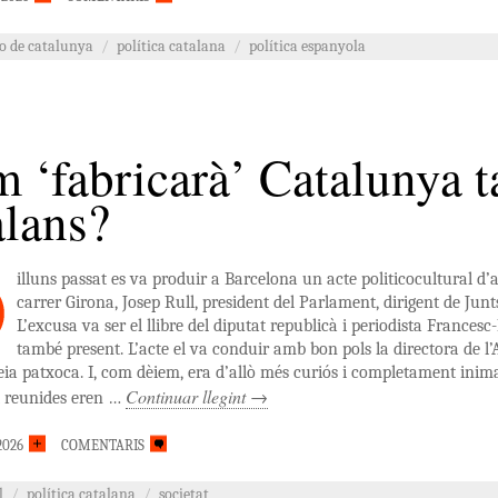
co de catalunya
/
política catalana
/
política espanyola
 ‘fabricarà’ Catalunya ta
alans?
illuns passat es va produir a Barcelona un acte politicocultural d’al
carrer Girona, Josep Rull, president del Parlament, dirigent de Junt
L’excusa va ser el llibre del diputat republicà i periodista Franc
també present. L’acte el va conduir amb bon pols la directora de l’A
feia patxoca. I, com dèiem, era d’allò més curiós i completament inim
Continuar llegint
→
lí reunides eren …
2026
COMENTARIS
l
/
política catalana
/
societat